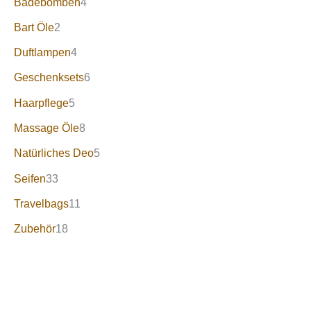
Badebomben
4
Bart Öle
2
Duftlampen
4
Geschenksets
6
Haarpflege
5
Massage Öle
8
Natürliches Deo
5
Seifen
33
Travelbags
11
Zubehör
18