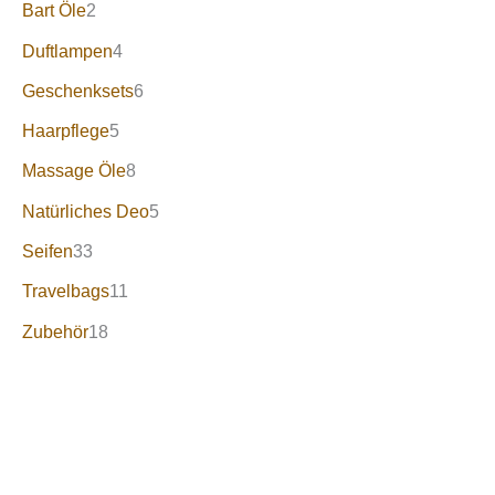
Bart Öle
2
Duftlampen
4
Geschenksets
6
Haarpflege
5
Massage Öle
8
Natürliches Deo
5
Seifen
33
Travelbags
11
Zubehör
18