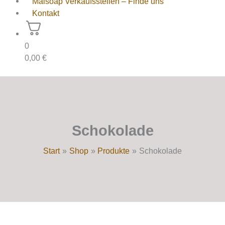
Maisoap Verkaufsstellen – Finde uns
Kontakt
0
0,00
€
Schokolade
Start
Shop
Produkte
Schokolade