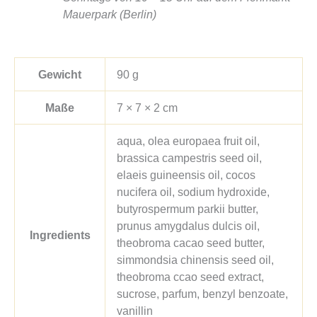
Mauerpark (Berlin)
Gewicht
90 g
Maße
7 × 7 × 2 cm
aqua, olea europaea fruit oil,
brassica campestris seed oil,
elaeis guineensis oil, cocos
nucifera oil, sodium hydroxide,
butyrospermum parkii butter,
prunus amygdalus dulcis oil,
Ingredients
theobroma cacao seed butter,
simmondsia chinensis seed oil,
theobroma ccao seed extract,
sucrose, parfum, benzyl benzoate,
vanillin