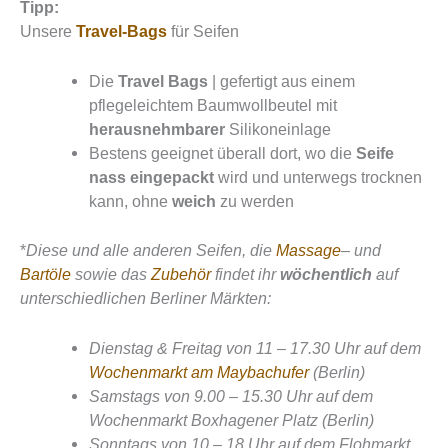
Tipp:
Unsere
Travel-Bags
für Seifen
Die
Travel Bags
| gefertigt aus einem
pflegeleichtem Baumwollbeutel mit
herausnehmbarer
Silikoneinlage
Bestens geeignet überall dort, wo die
Seife
nass eingepackt
wird und unterwegs trocknen
kann, ohne
weich
zu werden
*
Diese und alle anderen Seifen, die
Massage
– und
Bartöle
sowie das
Zubehör
findet ihr
wöchentlich
auf
unterschiedlichen Berliner Märkten:
Dienstag & Freitag von 11 – 17.30 Uhr auf dem
Wochenmarkt am Maybachufer
(Berlin)
Samstags von 9.00 – 15.30 Uhr auf dem
Wochenmarkt Boxhagener Platz (Berlin)
Sonntags von 10 – 18 Uhr auf dem Flohmarkt