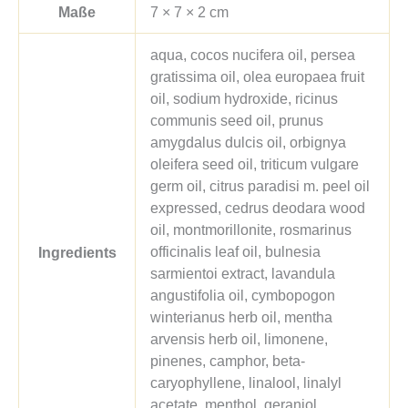
Maße
7 × 7 × 2 cm
aqua, cocos nucifera oil, persea
gratissima oil, olea europaea fruit
oil, sodium hydroxide, ricinus
communis seed oil, prunus
amygdalus dulcis oil, orbignya
oleifera seed oil, triticum vulgare
germ oil, citrus paradisi m. peel oil
expressed, cedrus deodara wood
oil, montmorillonite, rosmarinus
officinalis leaf oil, bulnesia
Ingredients
sarmientoi extract, lavandula
angustifolia oil, cymbopogon
winterianus herb oil, mentha
arvensis herb oil, limonene,
pinenes, camphor, beta-
caryophyllene, linalool, linalyl
acetate, menthol, geraniol,