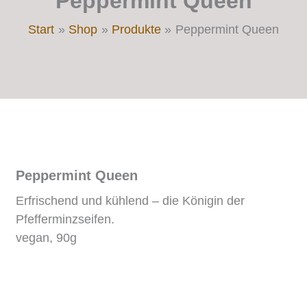
Peppermint Queen
Start
Shop
Produkte
Peppermint Queen
Peppermint Queen
Erfrischend und kühlend – die Königin der
Pfefferminzseifen.
vegan, 90g