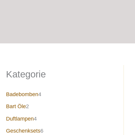
Kategorie
Badebomben
4
Bart Öle
2
Duftlampen
4
Geschenksets
6