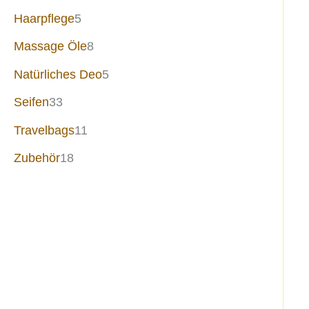
Haarpflege
5
Massage Öle
8
Natürliches Deo
5
Seifen
33
Travelbags
11
Zubehör
18