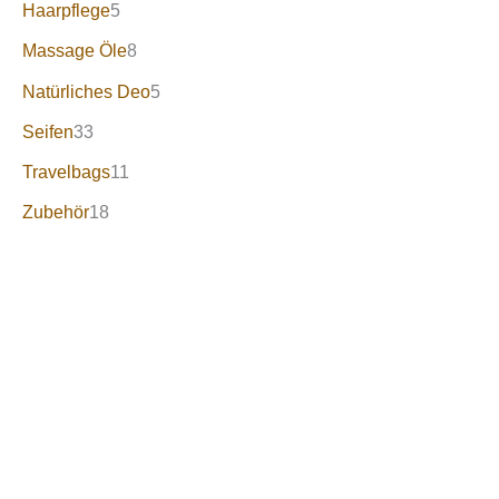
Haarpflege
5
Massage Öle
8
Natürliches Deo
5
Seifen
33
Travelbags
11
Zubehör
18