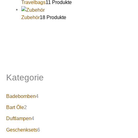
Travelbags
11 Produkte
Zubehör
18 Produkte
Kategorie
Badebomben
4
Bart Öle
2
Duftlampen
4
Geschenksets
6