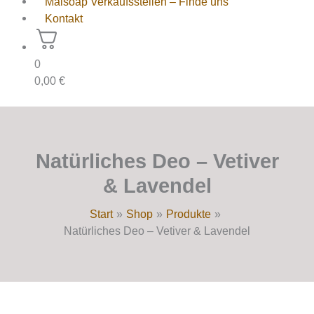
Maisoap Verkaufsstellen – Finde uns
Kontakt
0
0,00
€
Natürliches Deo – Vetiver
& Lavendel
Start
Shop
Produkte
Natürliches Deo – Vetiver & Lavendel