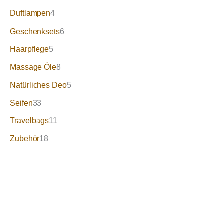
Duftlampen
4
Geschenksets
6
Haarpflege
5
Massage Öle
8
Natürliches Deo
5
Seifen
33
Travelbags
11
Zubehör
18