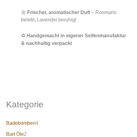
🌼
Frischer, aromatischer Duft
– Rosmarin
belebt, Lavendel beruhigt
♻️
Handgemacht in eigener Seifenmanufaktur
& nachhaltig verpackt
Kategorie
Badebomben
4
Bart Öle
2