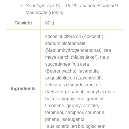
Sonntags von 10 – 18 Uhr auf dem Flohmarkt
Mauerpark (Berlin)
Gewicht
60 g
cocos nucifera oil (Kokosöl*),
sodium bicarbonate
(Natriumhydrogencarbonat), zea
mays starch (Maisstärke*), rhus
succedanea fruit cera
(Beerenwachs), lavandula
angustifolia oil (Lavendelöl),
vetiveria zizanoides root oil
Ingredients
(Vetiveröl), linalool, linanyl acetate,
beta-caryophyllene, geraniol,
limonene, geranyl acetate,
terpineol, camphor, coumarin,
pinene, isoeugenol
*aus kontrolliert biologischem