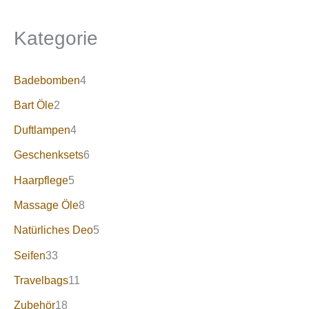
Kategorie
Badebomben
4
Bart Öle
2
Duftlampen
4
Geschenksets
6
Haarpflege
5
Massage Öle
8
Natürliches Deo
5
Seifen
33
Travelbags
11
Zubehör
18