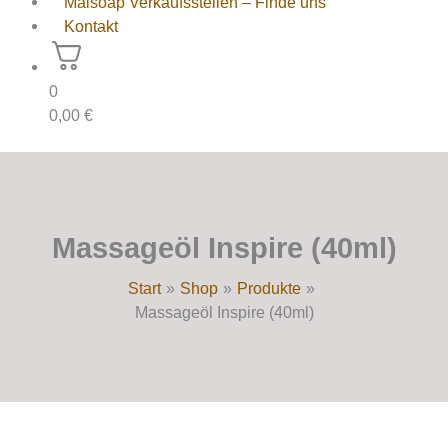
Maisoap Verkaufsstellen – Finde uns
Kontakt
0
0,00
€
Massageöl Inspire (40ml)
Start
Shop
Produkte
Massageöl Inspire (40ml)