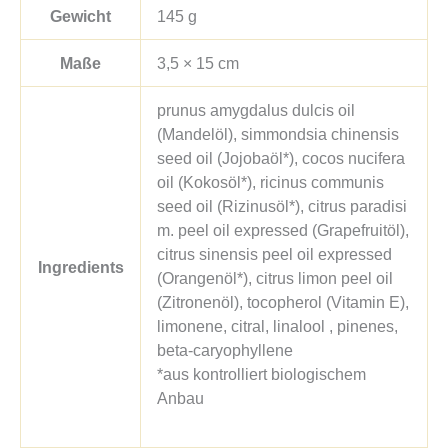
Gewicht
145 g
Maße
3,5 × 15 cm
prunus amygdalus dulcis oil
(Mandelöl), simmondsia chinensis
seed oil (Jojobaöl*), cocos nucifera
oil (Kokosöl*), ricinus communis
seed oil (Rizinusöl*), citrus paradisi
m. peel oil expressed (Grapefruitöl),
citrus sinensis peel oil expressed
Ingredients
(Orangenöl*), citrus limon peel oil
(Zitronenöl), tocopherol (Vitamin E),
limonene, citral, linalool , pinenes,
beta-caryophyllene
*aus kontrolliert biologischem
Anbau