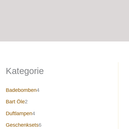
Kategorie
Badebomben
4
Bart Öle
2
Duftlampen
4
Geschenksets
6