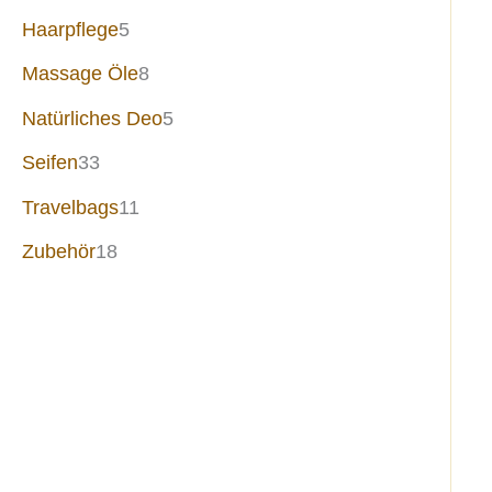
Haarpflege
5
Massage Öle
8
Natürliches Deo
5
Seifen
33
Travelbags
11
Zubehör
18