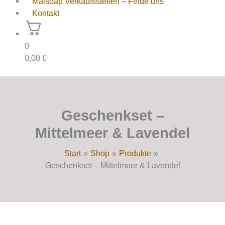
Maisoap Verkaufsstellen – Finde uns
Kontakt
0
0,00
€
Geschenkset –
Mittelmeer & Lavendel
Start
Shop
Produkte
Geschenkset – Mittelmeer & Lavendel