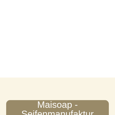
Maisoap -
Seifenmanufaktur