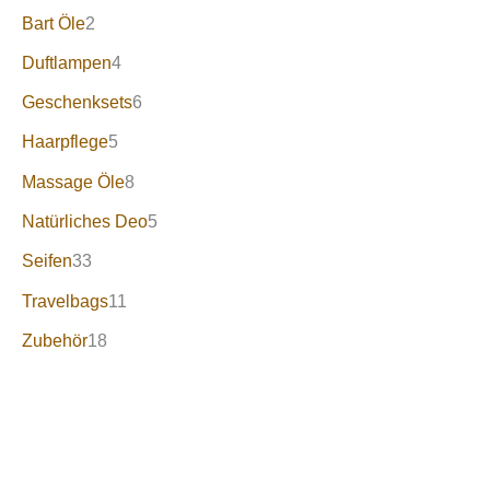
Bart Öle
2
Duftlampen
4
Geschenksets
6
Haarpflege
5
Massage Öle
8
Natürliches Deo
5
Seifen
33
Travelbags
11
Zubehör
18