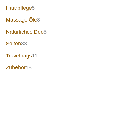
Haarpflege
5
Massage Öle
8
Natürliches Deo
5
Seifen
33
Travelbags
11
Zubehör
18