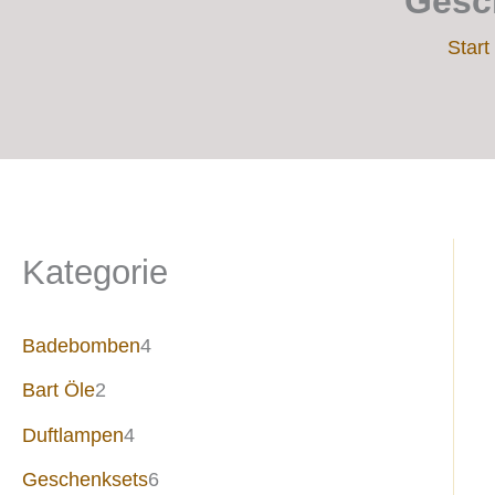
Gesc
Start
Kategorie
Badebomben
4
Bart Öle
2
Duftlampen
4
Geschenksets
6