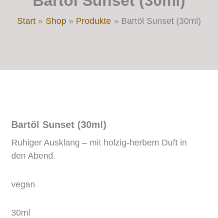
Bartöl Sunset (30ml)
Start
Shop
Produkte
Bartöl Sunset (30ml)
Bartöl Sunset (30ml)
Ruhiger Ausklang – mit holzig-herbem Duft in
den Abend.
vegan
30ml