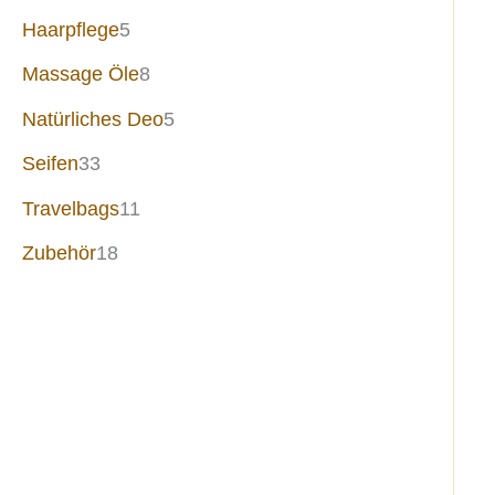
Haarpflege
5
Massage Öle
8
Natürliches Deo
5
Seifen
33
Travelbags
11
Zubehör
18