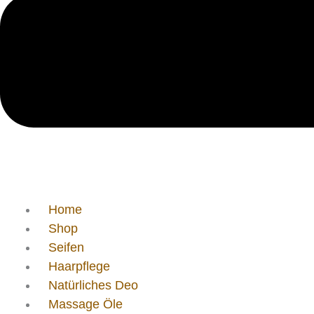
Home
Shop
Seifen
Haarpflege
Natürliches Deo
Massage Öle