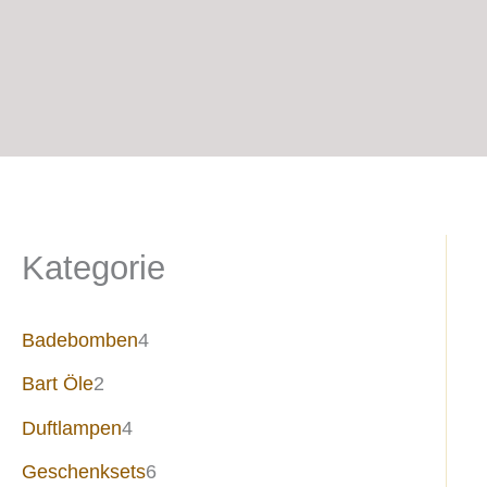
Kategorie
Badebomben
4
Bart Öle
2
Duftlampen
4
Geschenksets
6