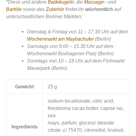
*
Diese und andere
Badekugeln
, die
Massage
– und
Bartöle
sowie das
Zubehör
findet ihr
wöchentlich
auf
unterschiedlichen Berliner Märkten:
Dienstag & Freitag von 11 – 17.30 Uhr auf dem
Wochenmarkt am Maybachufer
(Berlin)
Samstags von 9.00 – 15.30 Uhr auf dem
Wochenmarkt Boxhagener Platz (Berlin)
Sonntags von 10 – 18 Uhr auf dem Flohmarkt
Mauerpark (Berlin)
Gewicht
25 g
sodium bicarbonate, citric acid,
theobroma cacao butter, caprae lac,
zea
mays, parfum, glyceryl stearate
Ingredients
citrate ,ci 75470, citronellol, linalool,