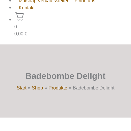
Maisoap Verkaufsstellen – Finde uns
Kontakt
0
0,00
€
Badebombe Delight
Start
Shop
Produkte
Badebombe Delight