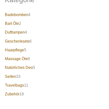
Badebomben
4
Bart Öle
2
Duftlampen
4
Geschenksets
6
Haarpflege
5
Massage Öle
8
Natürliches Deo
5
Seifen
33
Travelbags
11
Zubehör
18