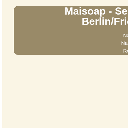
Maisoap - Se
Berlin/Fr
Na
Na
R