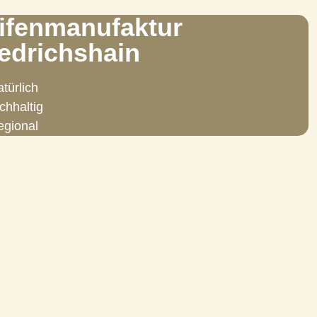
ifenmanufaktur
iedrichshain
türlich
chhaltig
egional